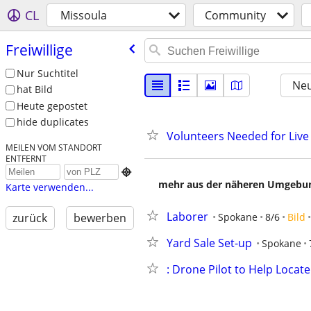
CL
Missoula
Community
Freiwillige
Nur Suchtitel
Neu
hat Bild
Heute gepostet
hide duplicates
Volunteers Needed for Liv
MEILEN VOM STANDORT
ENTFERNT

mehr aus der näheren Umgebung
Karte verwenden...
Laborer
Spokane
8/6
Bild
zurück
bewerben
Yard Sale Set-up
Spokane
: Drone Pilot to Help Locat