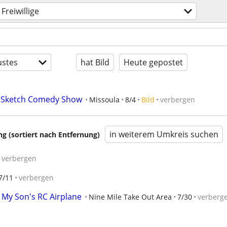
Freiwillige
stes
hat Bild
Heute gepostet
e Sketch Comedy Show
Missoula
8/4
Bild
verbergen
in weiterem Umkreis suchen
 (sortiert nach Entfernung)
verbergen
7/11
verbergen
e My Son's RC Airplane
Nine Mile Take Out Area
7/30
verberg