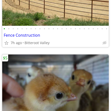
•
•
•
•
•
•
•
•
•
•
•
•
•
•
•
•
•
•
•
•
•
•
•
•
Fence Construction
7h ago
Bitteroot Valley
$5