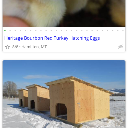
•
•
•
•
•
•
•
•
•
•
•
•
•
•
•
•
•
•
•
•
•
•
•
•
Heritage Bourbon Red Turkey Hatching Eggs
8/8
Hamilton, MT