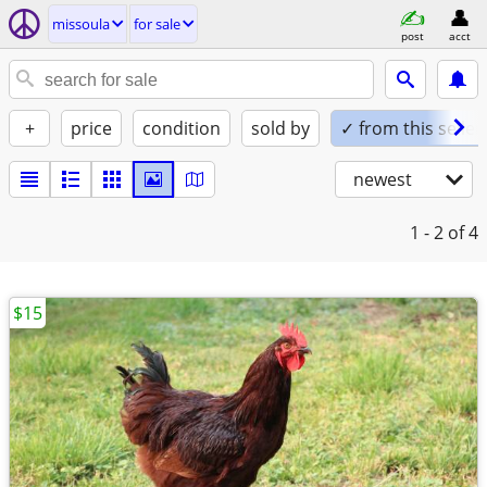
missoula
for sale
post
acct
+
price
condition
sold by
✓ from this seller
newest
1 - 2
of 4
$15