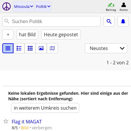
Missoula
Politik
Beitrag
Konto
+
hat Bild
Heute gepostet
Neustes
1 - 2
von 2
Keine lokalen Ergebnisse gefunden. Hier sind einige aus der
Nähe (sortiert nach Entfernung)
in weiterem Umkreis suchen
Flag it MAGAT
verbergen
8/5
Bild