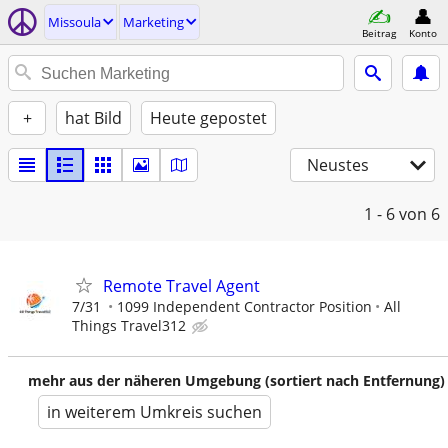
Missoula
Marketing
Beitrag
Konto
+
hat Bild
Heute gepostet
Neustes
1 - 6
von 6
Remote Travel Agent
7/31
1099 Independent Contractor Position
All
Things Travel312
mehr aus der näheren Umgebung (sortiert nach Entfernung)
in weiterem Umkreis suchen