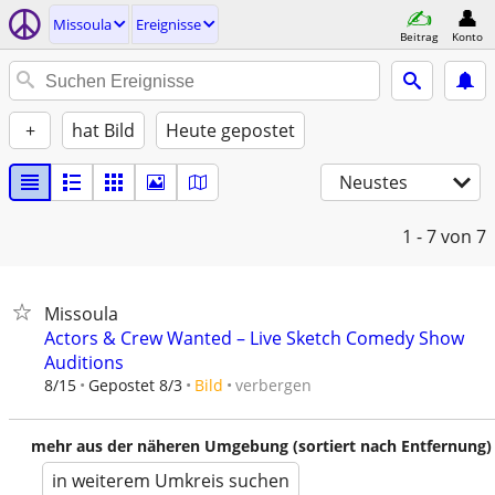
Missoula
Ereignisse
Beitrag
Konto
+
hat Bild
Heute gepostet
Neustes
1 - 7
von 7
Missoula
Actors & Crew Wanted – Live Sketch Comedy Show
Auditions
verbergen
8/15
Gepostet 8/3
Bild
mehr aus der näheren Umgebung (sortiert nach Entfernung)
in weiterem Umkreis suchen