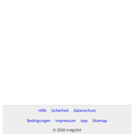
Hilfe
Sicherheit
Datenschutz
Bedingungen
Impressum
App
Sitemap
© 2026 craigslist