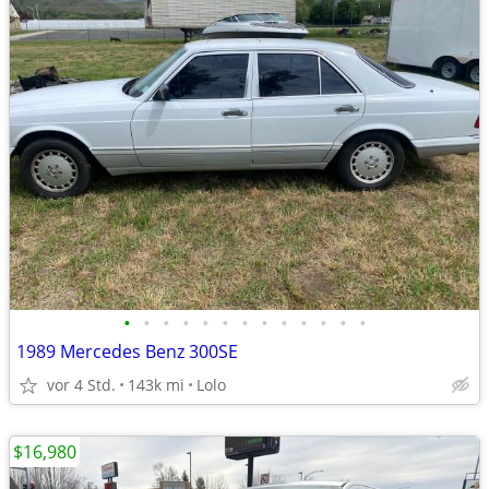
•
•
•
•
•
•
•
•
•
•
•
•
•
1989 Mercedes Benz 300SE
vor 4 Std.
143k mi
Lolo
$16,980