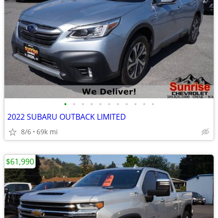
•
•
•
•
•
•
•
•
•
•
•
2022 SUBARU OUTBACK LIMITED
8/6
69k mi
$61,990