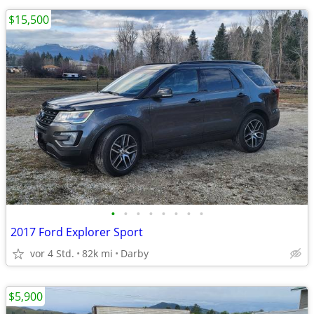
$15,500
•
•
•
•
•
•
•
•
2017 Ford Explorer Sport
vor 4 Std.
82k mi
Darby
$5,900