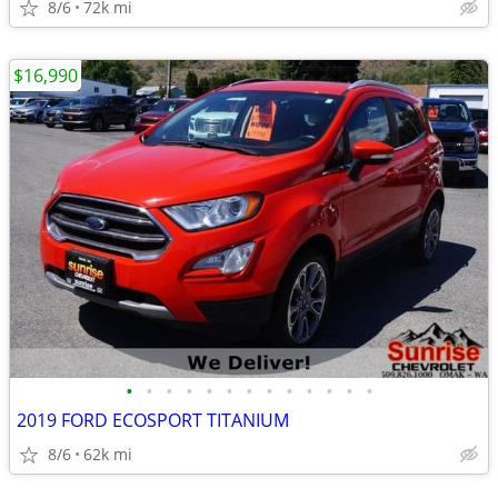
8/6
72k mi
$16,990
•
•
•
•
•
•
•
•
•
•
•
•
•
2019 FORD ECOSPORT TITANIUM
8/6
62k mi