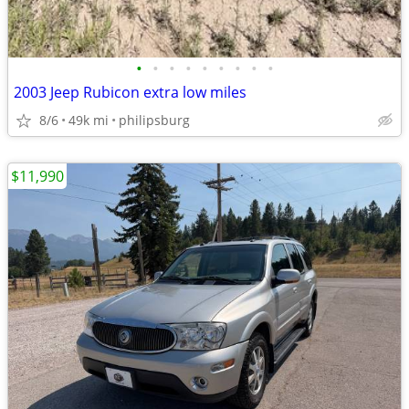
•
•
•
•
•
•
•
•
•
2003 Jeep Rubicon extra low miles
8/6
49k mi
philipsburg
$11,990