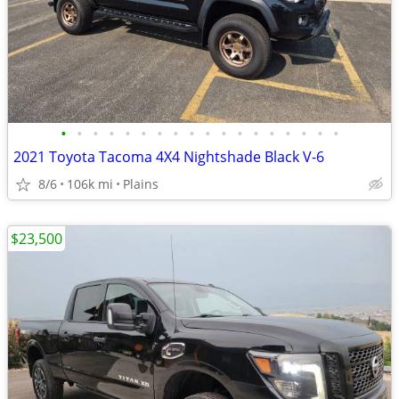
•
•
•
•
•
•
•
•
•
•
•
•
•
•
•
•
•
•
2021 Toyota Tacoma 4X4 Nightshade Black V-6
8/6
106k mi
Plains
$23,500