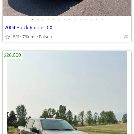
•
•
•
•
•
•
•
•
•
•
•
•
•
•
2004 Buick Rainier CXL
8/6
79k mi
Polson
$26,000