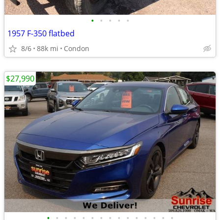
•
•
•
•
•
1957 F-350 flatbed
8/6
88k mi
Condon
$27,990
•
•
•
•
•
•
•
•
•
•
•
•
•
•
•