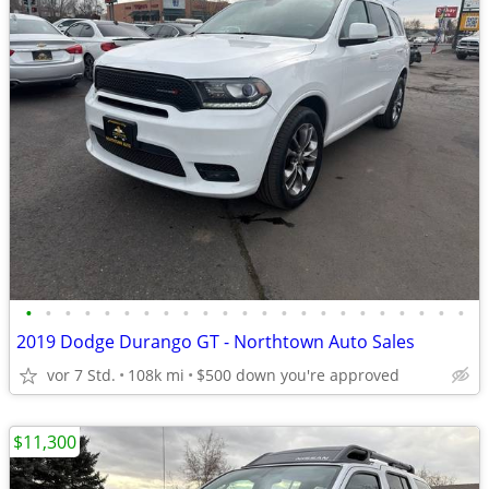
•
•
•
•
•
•
•
•
•
•
•
•
•
•
•
•
•
•
•
•
•
•
•
2019 Dodge Durango GT - Northtown Auto Sales
vor 7 Std.
108k mi
$500 down you're approved
$11,300