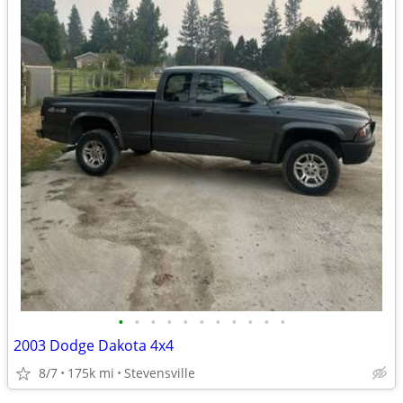
•
•
•
•
•
•
•
•
•
•
•
2003 Dodge Dakota 4x4
8/7
175k mi
Stevensville