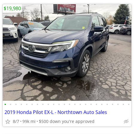
$19,980
•
•
•
•
•
•
•
•
•
•
•
•
•
•
•
•
•
•
•
•
•
•
•
•
2019 Honda Pilot EX-L - Northtown Auto Sales
8/7
99k mi
$500 down you're approved