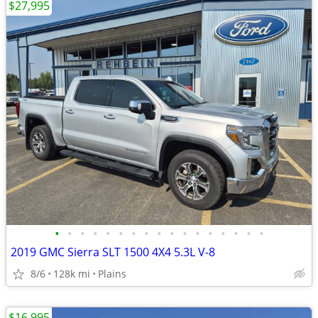
$27,995
•
•
•
•
•
•
•
•
•
•
•
•
•
•
•
•
•
2019 GMC Sierra SLT 1500 4X4 5.3L V-8
8/6
128k mi
Plains
$16,995