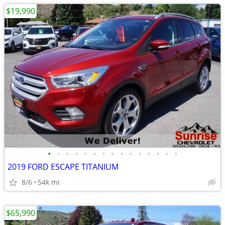
$19,990
•
•
•
•
•
•
•
•
•
•
•
•
•
•
•
2019 FORD ESCAPE TITANIUM
8/6
54k mi
$65,990