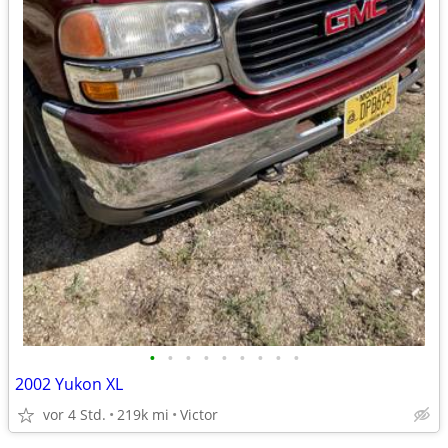
•
•
•
•
•
•
•
•
•
2002 Yukon XL
vor 4 Std.
219k mi
Victor