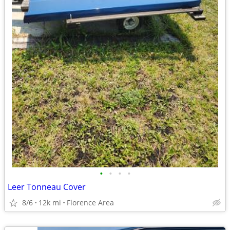
•
•
•
•
Leer Tonneau Cover
8/6
12k mi
Florence Area