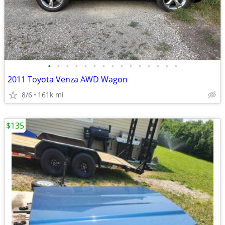
•
•
•
•
•
•
•
•
•
•
•
•
•
•
•
2011 Toyota Venza AWD Wagon
8/6
161k mi
$135