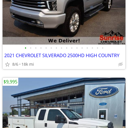
•
•
•
•
•
•
•
•
•
•
•
•
•
•
•
•
2021 CHEVROLET SILVERADO 2500HD HIGH COUNTRY
8/6
18k mi
$9,995