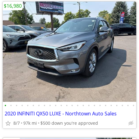
$16,980
•
•
•
•
•
•
•
•
•
•
•
•
•
•
•
•
•
•
•
•
•
•
•
•
2020 INFINITI QX50 LUXE - Northtown Auto Sales
8/7
97k mi
$500 down you're approved