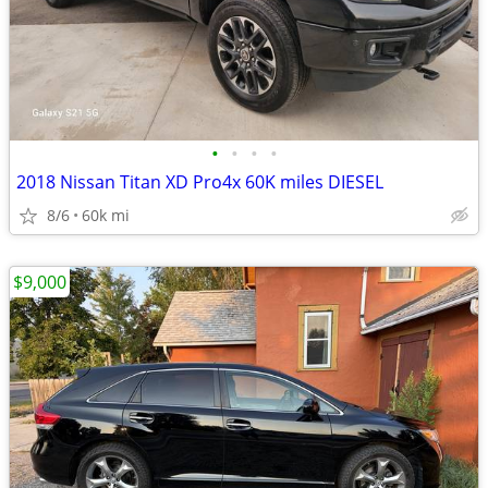
•
•
•
•
2018 Nissan Titan XD Pro4x 60K miles DIESEL
8/6
60k mi
$9,000