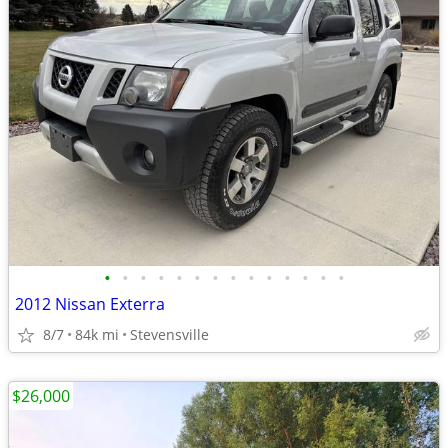
•
•
•
•
•
•
•
•
•
•
•
•
•
•
2012 Nissan Exterra
8/7
84k mi
Stevensville
$26,000