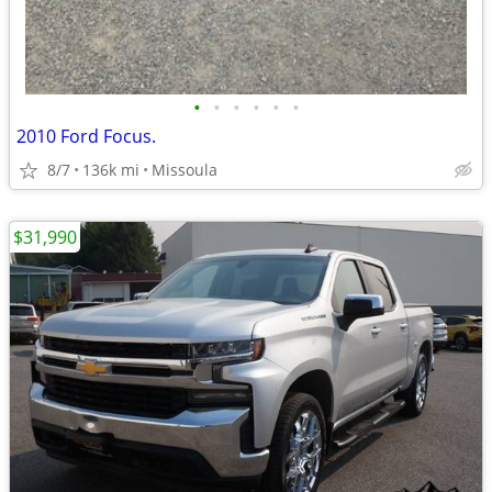
•
•
•
•
•
•
2010 Ford Focus.
8/7
136k mi
Missoula
$31,990