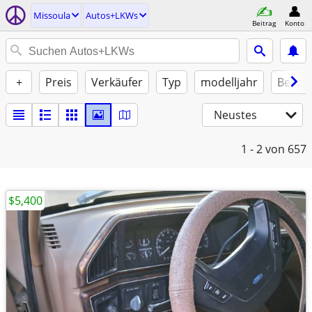
Missoula
Autos+LKWs
Beitrag
Konto
+
Preis
Verkäufer
Typ
modelljahr
Benzin
Neustes
1 - 2
von 657
$5,400