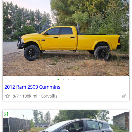
•
•
•
•
2012 Ram 2500 Cummins
8/7
198k mi
Corvallis
$1