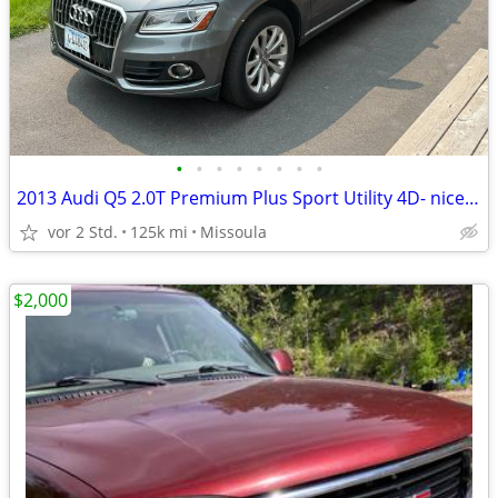
•
•
•
•
•
•
•
•
2013 Audi Q5 2.0T Premium Plus Sport Utility 4D- nicely priced!
vor 2 Std.
125k mi
Missoula
$2,000