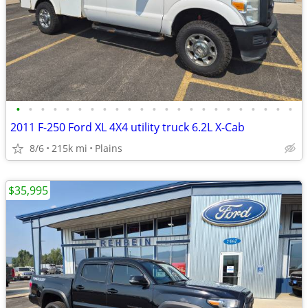
•
•
•
•
•
•
•
•
•
•
•
•
•
•
•
•
•
•
•
•
•
•
•
2011 F-250 Ford XL 4X4 utility truck 6.2L X-Cab
8/6
215k mi
Plains
$35,995