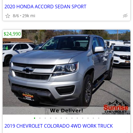
2020 HONDA ACCORD SEDAN SPORT
8/6
29k mi
$24,990
•
•
•
•
•
•
•
•
•
•
•
•
•
2019 CHEVROLET COLORADO 4WD WORK TRUCK