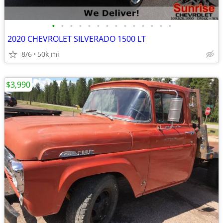
•
•
•
•
•
•
•
•
•
•
•
•
•
•
2020 CHEVROLET SILVERADO 1500 LT
8/6
50k mi
$3,990